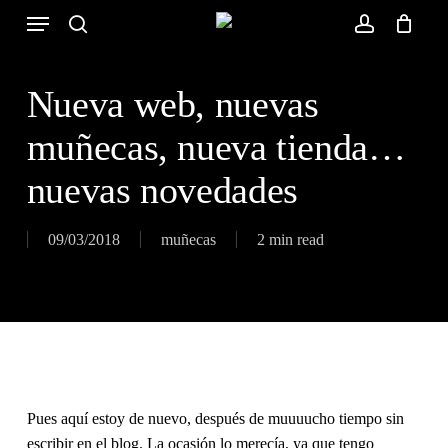
Skip
Menu
to
search
account
Close
Cart
Cart
main
content
Nueva web, nuevas
muñecas, nueva tienda…
nuevas novedades
09/03/2018
muñecas
2 min read
Pues aquí estoy de nuevo, después de muuuucho tiempo sin
escribir en el blog. La ocasión lo merecía, ya que tengo