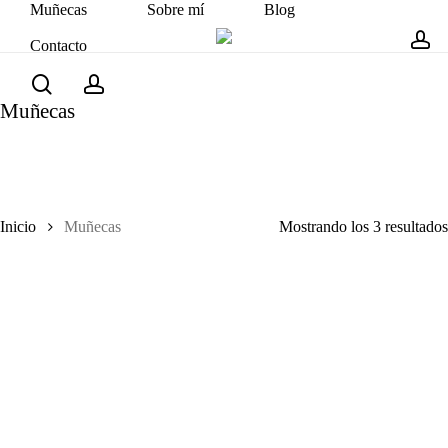
Muñecas
Sobre mí
Blog
Skip
to
Contacto
Close
Cart
Cart
ac
main
search
account
content
Muñecas
Inicio
Muñecas
Mostrando los 3 resultados