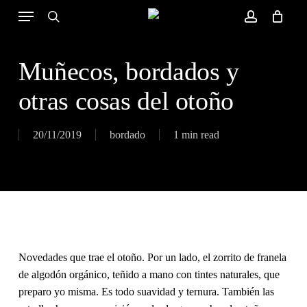
Skip
Menu
to
search
account
Close
Cart
Cart
main
content
Muñecos, bordados y
otras cosas del otoño
20/11/2019
bordado
1 min read
Novedades que trae el otoño. Por un lado, el zorrito de franela
de algodón orgánico, teñido a mano con tintes naturales, que
preparo yo misma. Es todo suavidad y ternura. También las