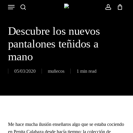
Skip
Menu
to
search
account
Close
Cart
Cart
main
content
Descubre los nuevos
pantalones teñidos a
mano
05/03/2020
muñecos
1 min read
Me hace mucha ilusión enseñaros algo que se estaba cociendo
en Pepita Calabaza desde hacía tiempo: la colección de