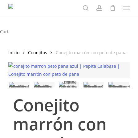
Skip
Menu
to
search
account
main
content
Close
Cart
Cart
Inicio
Conejitos
Conejito marrón con peto de pana
Conejito
marrón con