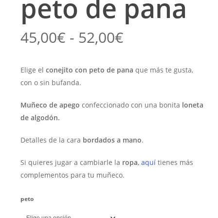
peto de pana
Rango
45,00
€
-
52,00
€
de
precios:
Elige el
conejito con peto de pana
que más te gusta,
desde
con o sin bufanda.
45,00€
hasta
Muñeco de apego
confeccionado con una bonita
loneta
de algodón.
52,00€
Detalles de la cara
bordados a mano
.
Si quieres jugar a cambiarle la
ropa
,
aquí
tienes más
complementos para tu muñeco.
peto