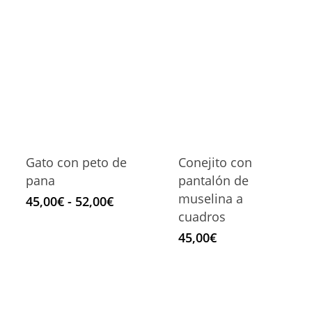
Gato con peto de
Conejito con
pana
pantalón de
muselina a
Rango
45,00
€
-
52,00
€
de
cuadros
precios:
45,00
€
desde
45,00€
hasta
52,00€