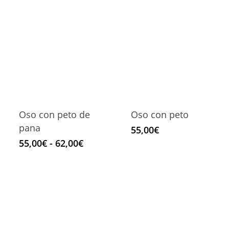
Oso con peto de
Oso con peto
pana
55,00
€
Rango
55,00
€
-
62,00
€
de
precios:
desde
55,00€
hasta
62,00€