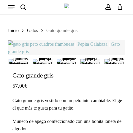
Close
Cart
Skip
Menu
Cart
to
search
account
main
content
Inicio
Gatos
Gato grande gris
Gato grande gris
57,00
€
Gato grande gris
vestido con un peto intercambiable. Elige
el que más te gusta para tu gatito.
Muñeco de apego
confeccionado con una bonita
loneta de
algodón.