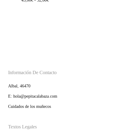
45,00
€
-
52,00
€
de
precios:
desde
45,00€
hasta
52,00€
Información De Contacto
Albal, 46470
E: hola@pepitacalabaza.com
Cuidados de los muñecos
Textos Legales