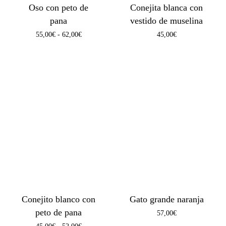
Oso con peto de
Conejita blanca con
pana
vestido de muselina
Rango
55,00
€
-
62,00
€
45,00
€
de
precios:
desde
55,00€
hasta
62,00€
Conejito blanco con
Gato grande naranja
peto de pana
57,00
€
Rango