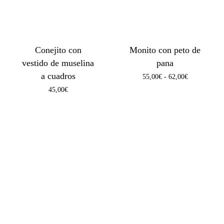
Conejito con
Monito con peto de
vestido de muselina
pana
a cuadros
Rango
55,00
€
-
62,00
€
de
45,00
€
precios:
desde
55,00€
hasta
62,00€