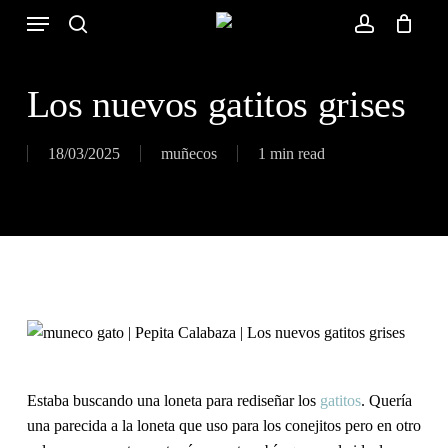
Skip
Menu
to
search
account
Close
Cart
Cart
main
content
Los nuevos gatitos grises
18/03/2025
muñecos
1 min read
Estaba buscando una loneta para rediseñar los
gatitos
. Quería
una parecida a la loneta que uso para los conejitos pero en otro