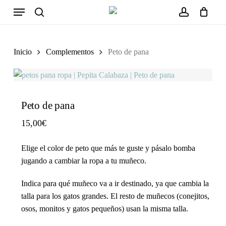
Close
Cart
Skip
Menu
Cart
to
search
account
main
content
Inicio
Complementos
Peto de pana
Peto de pana
15,00
€
Elige el color de peto
que más te guste y pásalo bomba
jugando a cambiar la ropa a tu muñeco.
Indica para qué muñeco va a ir destinado, ya que cambia la
talla para los gatos grandes. El resto de muñecos (conejitos,
osos, monitos y gatos pequeños) usan la misma talla.